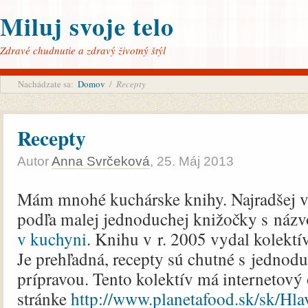
Miluj svoje telo
Zdravé chudnutie a zdravý životný štýl
Nachádzate sa:
Domov
/
Recepty
Recepty
Autor
Anna Svrčeková
,
25. Máj 2013
Mám mnohé kuchárske knihy. Najradšej v
podľa malej jednoduchej knižočky s náz
v kuchyni
. Knihu v r. 2005 vydal kolektí
Je prehľadná, recepty sú chutné s jednod
prípravou. Tento kolektív má internetový
stránke
http://www.planetafood.sk/sk/Hla