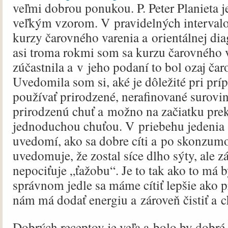
veľmi dobrou ponukou. P. Peter Planieta 
veľkým vzorom. V pravidelných interval
kurzy čarovného varenia a orientálnej dia
asi troma rokmi som sa kurzu čarovného 
zúčastnila a v jeho podaní to bol ozaj čar
Uvedomila som si, aké je dôležité pri príp
používať prirodzené, nerafinované surovin
prirodzenú chuť a možno na začiatku pre
jednoduchou chuťou. V priebehu jedenia s
uvedomí, ako sa dobre cíti a po skonzum
uvedomuje, že zostal síce dlho sýty, ale z
nepociťuje „ťažobu“. Je to tak ako to má b
správnom jedle sa máme cítiť lepšie ako p
nám má dodať energiu a zároveň čistiť a c
Dobrých receptov je veľa a bolo by dobré