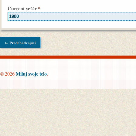
Current
ye@r
*
← Predchádzajúci
Miluj svoje telo
© 2026
.