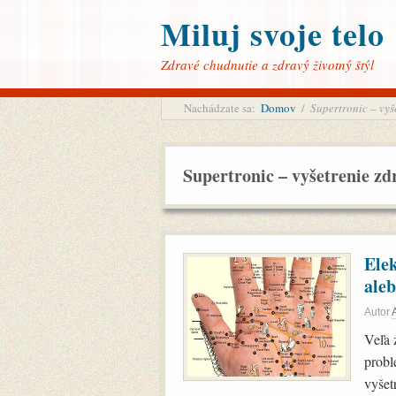
Miluj svoje telo
Zdravé chudnutie a zdravý životný štýl
Nachádzate sa:
Domov
/
Supertronic – vyš
Supertronic – vyšetrenie zd
Ele
ale
Autor
Veľa 
probl
vyšet