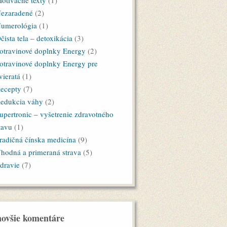
otivačné texty
(1)
ezaradené
(2)
umerológia
(1)
čista tela – detoxikácia
(3)
otravinové doplnky Energy
(2)
otravinové doplnky Energy pre
vieratá
(1)
ecepty
(7)
edukcia váhy
(2)
upertronic – vyšetrenie zdravotného
tavu
(1)
radičná čínska medicína
(9)
hodná a primeraná strava
(5)
dravie
(7)
ovšie komentáre