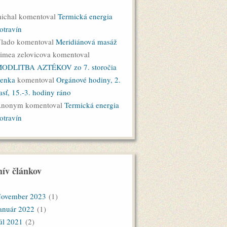
ichal komentoval
Termická energia
otravín
lado komentoval
Meridiánová masáž
imea zelovicova komentoval
ODLITBA AZTÉKOV zo 7. storočia
enka
komentoval
Orgánové hodiny, 2.
asť, 15.-3. hodiny ráno
nonym komentoval
Termická energia
otravín
ív článkov
ovember 2023
(1)
anuár 2022
(1)
úl 2021
(2)