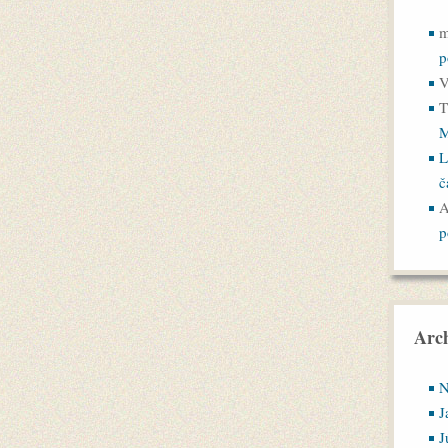
m
p
V
T
M
L
č
A
p
Arch
N
J
J