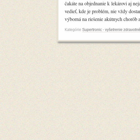
čakáte na objednanie k lekárovi aj nej
vedieť, kde je problém, nie vždy dos
výborná na riešenie akútnych chorôb a 
Kategórie
Supertronic - vyšetrenie zdravotn