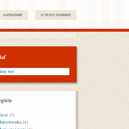
KATEGÓRIE
O TEJTO STRÁNKE
dať
górie
kcie
(5)
akrobiotika
(4)