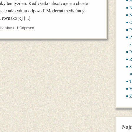
M
aký ten týždeň. Keď všetko absolvujete a chcete
N
tanete adekvátnu odpoveď. Moderná medicína je
N
rovnako jej [...]
O
ého stavu
|
1 Odpoveď
P
P
z
R
R
S
s
T
V
Z
Najn