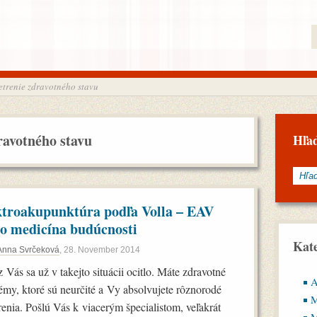
etrenie zdravotného stavu
ravotného stavu
Hľa
ktroakupunktúra podľa Volla – EAV
bo medicína budúcnosti
Kate
Anna Svrčeková
,
28. November 2014
z Vás sa už v takejto situácii ocitlo. Máte zdravotné
A
émy, ktoré sú neurčité a Vy absolvujete rôznorodé
M
renia. Pošlú Vás k viacerým špecialistom, veľakrát