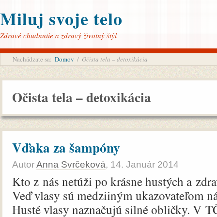
Miluj svoje telo
Zdravé chudnutie a zdravý životný štýl
Nachádzate sa:
Domov
/
Očista tela – detoxikácia
Očista tela – detoxikácia
Vďaka za šampóny
Autor
Anna Svrčeková
,
14. Január 2014
Kto z nás netúži po krásne hustých a zdr
Veď vlasy sú medziiným ukazovateľom ná
Husté vlasy naznačujú silné obličky. V T