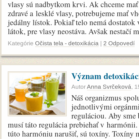
vlasy sú nadbytkom krvi. Ak chceme mať 
zdravé a lesklé vlasy, potrebujeme mať v
jedálny lístok. Pokiaľ telo nemá dostatok
látok, pre vlasy neostáva. Avšak nestačí mať
Kategórie
Očista tela - detoxikácia
|
2 Odpovedí
Význam detoxikác
Autor
Anna Svrčeková
,
1
Náš organizmus spol
jednotlivými orgánm
reguláciou. Aby sme 
musí táto regulácia prebiehať v harmónii.
túto harmóniu narušiť, sú toxíny. Toxíny