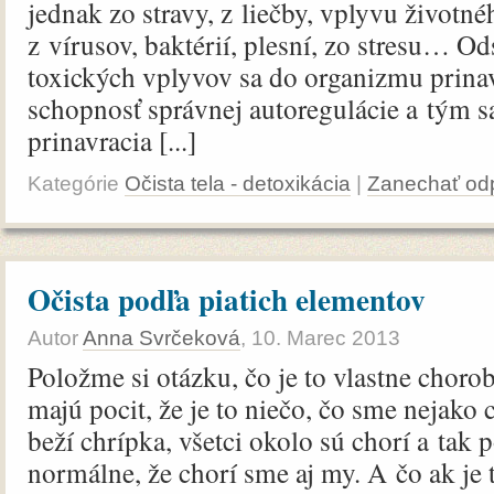
jednak zo stravy, z liečby, vplyvu životné
z vírusov, baktérií, plesní, zo stresu… O
toxických vplyvov sa do organizmu prina
schopnosť správnej autoregulácie a tým 
prinavracia [...]
Kategórie
Očista tela - detoxikácia
|
Zanechať od
Očista podľa piatich elementov
Autor
Anna Svrčeková
,
10. Marec 2013
Položme si otázku, čo je to vlastne choro
majú pocit, že je to niečo, čo sme nejako c
beží chrípka, všetci okolo sú chorí a tak
normálne, že chorí sme aj my. A čo ak je 