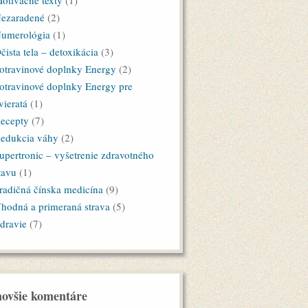
otivačné texty
(1)
ezaradené
(2)
umerológia
(1)
čista tela – detoxikácia
(3)
otravinové doplnky Energy
(2)
otravinové doplnky Energy pre
vieratá
(1)
ecepty
(7)
edukcia váhy
(2)
upertronic – vyšetrenie zdravotného
tavu
(1)
radičná čínska medicína
(9)
hodná a primeraná strava
(5)
dravie
(7)
ovšie komentáre