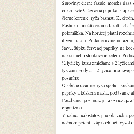
Suroviny: čierne fazule, morská riasa 
cukor, svieža červená paprika, stopkov
čierne korenie, ryža basmati-K, citrón
Postup: namočiť cez noc fazuľu, zliať
polomäkka. Na horúcej platni rozohriať
drvenú rascu. Pridáme uvarenú fazuľu, 
šťavu, štipku červenej papriky, na ko
nakrájaného stonkového zeleru. Podus
½ lyžičky kuzu zmiešame s 2 lyžicami
lyžicami vody a 1-2 lyžicami sójovej
povaríme.
Osobitne uvaríme ryžu spolu s kockami
papriky a kúskom masla, podávame ak
Pôsobenie: posilňuje jin a osviežuje a
organizmu.
Vhodné: nedostatok jinu obličiek a pe
nočnom potení., zápaloch očí, vysok