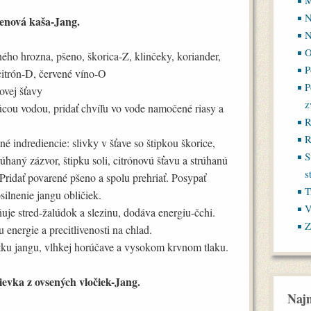
M
N
enová kaša-Jang.
N
O
ného hrozna, pšeno, škorica-Z, klinčeky, koriander,
P
citrón-D, červené víno-O
P
ovej šťavy
z
úcou vodou, pridať chvíľu vo vode namočené riasy a
R
R
né indrediencie: slivky v šťave so štipkou škorice,
S
rúhaný zázvor, štipku soli, citrónovú šťavu a strúhanú
s
Pridať povarené pšeno a spolu prehriať. Posypať
T
ilnenie jangu obličiek.
V
ňuje stred-žalúdok a slezinu, dodáva energiu-čchi.
Z
 energie a precitlivenosti na chlad.
tku jangu, vlhkej horúčave a vysokom krvnom tlaku.
ievka z ovsených vločiek-Jang.
Najn