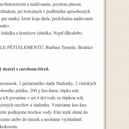
 nechutenstvom a nadúvaním, pocitom plnosti,
chladom, pri bolestiach v podbrušku spôsobených
 pre matky, ktoré koja dieťa, predchádza nadúvaniu
nálev.
u žalúdka a horúčave žalúdka. Nepiť dlhodobo.
E PĚTI ELEMENTÚ, Barbara Temelie, Beatrice
 dezert s carobom-Stred.
 hrozienok, 1 jačmenného sladu Sladenky, 2 vlašských
bového prášku, 200 g kus-kusu, štipka soli.
 ich povaríme v asi 4 dcl vody so štipkou soli,
ražených orechov a sladenku. Vmiešame kus-kus,
ešte podlejeme trochou vody. Ešte teplé dáme do
ečenie alebo do misiek a necháme vychladnúť.
 kokosom.