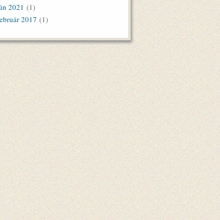
ún 2021
(1)
ebruár 2017
(1)