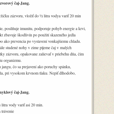
zvorový čaj-Jang.
yžičku zázvoru, vložiť do ½ litra vodya variť 20 min
ie, posilňuje imunitu, podporuje pohyb energie a krvi,
kt zbavuje škodlivín po použití skazeného jedla
bo ako prevencia po vystavení vonkajšiemu chladu.
stále studené nohy v zime pijeme čaj v malých
tky zázvoru, opakovane zalievať v priebehu dňa, čím
tiu organizmu.
 jangu, čo sa prejavení ako poruchy spánku,
pla, pri vysokom krvnom tlaku. Nepiť dlhodobo,
nyklový čaj-Jang.
litra vody variť asi 20 min.
 trávenie