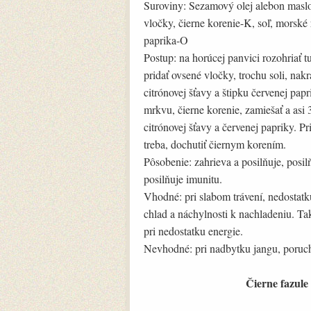
Suroviny: Sezamový olej alebon maslo,
vločky, čierne korenie-K, soľ, morsk
paprika-O
Postup: na horúcej panvici rozohriať 
pridať ovsené vločky, trochu soli, na
citrónovej šťavy a štipku červenej pap
mrkvu, čierne korenie, zamiešať a asi 
citrónovej šťavy a červenej papriky. P
treba, dochutiť čiernym korením.
Pôsobenie: zahrieva a posilňuje, posil
posilňuje imunitu.
Vhodné: pri slabom trávení, nedostatku 
chlad a náchylnosti k nachladeniu. Tak
pri nedostatku energie.
Nevhodné: pri nadbytku jangu, poruch
Čierne fazule