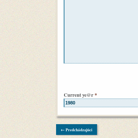
Current
ye@r
*
← Predchádzajúci