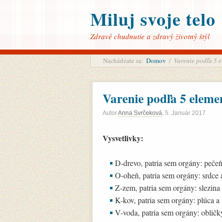
Miluj svoje telo
Zdravé chudnutie a zdravý životný štýl
Nachádzate sa:
Domov
/
Varenie podľa 5 
Varenie podľa 5 eleme
Autor
Anna Svrčeková
,
5. Január 2017
Vysvetlivky:
D-drevo, patria sem orgány: pečeň
O-oheň, patria sem orgány: srdce 
Z-zem, patria sem orgány: slezina
K-kov, patria sem orgány: plúca a
V-voda, patria sem orgány: obli