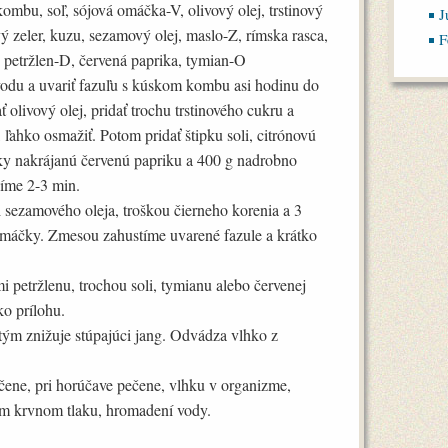
kombu, soľ, sójová omáčka-V, olivový olej, trstinový
J
ý zeler, kuzu, sezamový olej, maslo-Z, rímska rasca,
F
, petržlen-D, červená paprika, tymian-O
 vodu a uvariť fazuľu s kúskom kombu asi hodinu do
 olivový olej, pridať trochu trstinového cukru a
ľahko osmažiť. Potom pridať štipku soli, citrónovú
cky nakrájanú červenú papriku a 400 g nadrobno
íme 2-3 min.
 sezamového oleja, troškou čierneho korenia a 3
 omáčky. Zmesou zahustíme uvarené fazule a krátko
 petržlenu, trochou soli, tymianu alebo červenej
o prílohu.
 tým znižuje stúpajúci jang. Odvádza vlhko z
čene, pri horúčave pečene, vlhku v organizme,
om krvnom tlaku, hromadení vody.