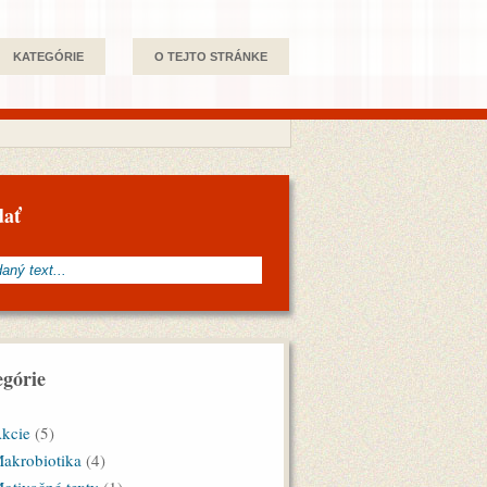
KATEGÓRIE
O TEJTO STRÁNKE
dať
górie
kcie
(5)
akrobiotika
(4)