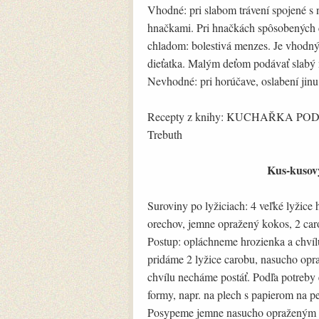
Vhodné: pri slabom trávení spojené s
hnačkami. Pri hnačkách spôsobených 
chladom: bolestivá menzes. Je vhodný
dieťatka. Malým deťom podávať slabý 
Nevhodné: pri horúčave, oslabení jin
Recepty z knihy: KUCHAŘKA PODL
Trebuth
Kus-kusový
Suroviny po lyžiciach: 4 veľké lyžice
orechov, jemne opražený kokos, 2 caro
Postup: opláchneme hrozienka a chvílu
pridáme 2 lyžice carobu, nasucho op
chvílu necháme postáť. Podľa potreby 
formy, napr. na plech s papierom na p
Posypeme jemne nasucho opraženým