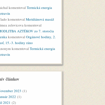
ichal komentoval
Termická energia
otravín
lado komentoval
Meridiánová masáž
imea zelovicova komentoval
ODLITBA AZTÉKOV zo 7. storočia
enka
komentoval
Orgánové hodiny, 2.
asť, 15.-3. hodiny ráno
nonym komentoval
Termická energia
otravín
ív článkov
ovember 2023
(1)
anuár 2022
(1)
úl 2021
(2)