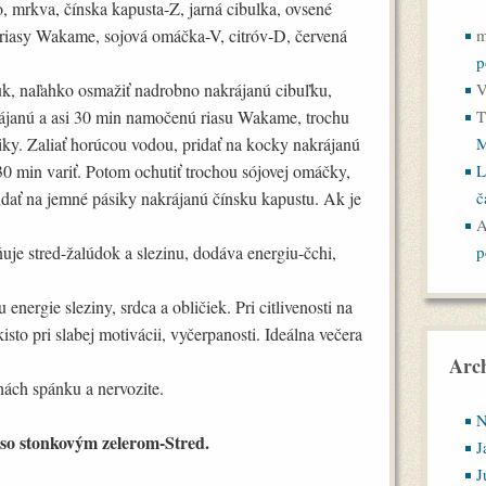
 mrkva, čínska kapusta-Z, jarná cibulka, ovsené
é riasy Wakame, sojová omáčka-V, citróv-D, červená
m
p
tuk, naľahko osmažiť nadrobno nakrájanú cibuľku,
V
krájanú a asi 30 min namočenú riasu Wakame, trochu
T
riky. Zaliať horúcou vodou, pridať na kocky nakrájanú
M
30 min variť. Potom ochutiť trochou sójovej omáčky,
L
ridať na jemné pásiky nakrájanú čínsku kapustu. Ak je
č
A
ňuje stred-žalúdok a slezinu, dodáva energiu-čchi,
p
energie sleziny, srdca a obličiek. Pri citlivenosti na
isto pri slabej motivácii, vyčerpanosti. Ideálna večera
Arch
ách spánku a nervozite.
N
 so stonkovým zelerom-Stred.
J
J