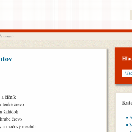
elementov
ntov
Hľa
 a žlčník
Kate
a tenké črevo
 a žalúdok
A
 hrubé črevo
M
čky a močový mechúr