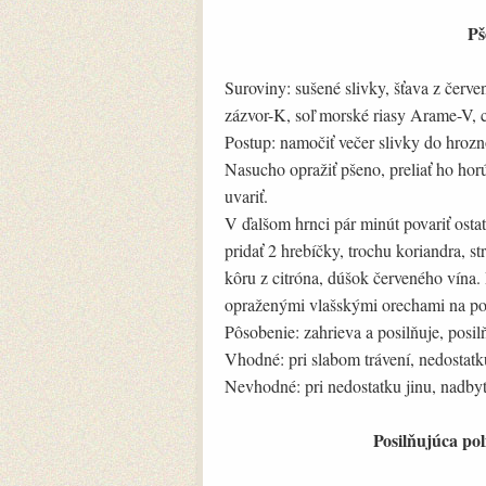
Pš
Suroviny: sušené slivky, šťava z červe
zázvor-K, soľ morské riasy Arame-V, 
Postup: namočiť večer slivky do hrozn
Nasucho opražiť pšeno, preliať ho hor
uvariť.
V ďalšom hrnci pár minút povariť ostat
pridať 2 hrebíčky, trochu koriandra, st
kôru z citróna, dúšok červeného vína. 
opraženými vlašskými orechami na pos
Pôsobenie: zahrieva a posilňuje, posil
Vhodné: pri slabom trávení, nedostatku
Nevhodné: pri nedostatku jinu, nadby
Posilňujúca pol