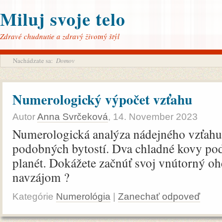
Miluj svoje telo
Zdravé chudnutie a zdravý životný štýl
Nachádzate sa:
Domov
Numerologický výpočet vzťahu
Autor
Anna Svrčeková
,
14. November 2023
Numerologická analýza nádejného vzťah
podobných bytostí. Dva chladné kovy pod
planét. Dokážete začnúť svoj vnútorný ohe
navzájom ?
Kategórie
Numerológia
|
Zanechať odpoveď