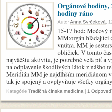
Orgánové hodiny, 2.
hodiny ráno
Autor
Anna Svrčeková
,
1
15-17 hod: Močový 
MM:orgán hľadajúci 
vnútra. MM je seste
obličiek. V tomto č
najväčšiu aktivitu, je potrebné veľa piť a
na odplavenie škodlivých látok z nášho te
Meridián MM je najdlhším meridiánom v 
tak je spojený a ovplyvňuje všetky orgány 
Kategórie
Tradičná čínska medicína
|
1 Odpoveď