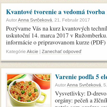
Kvantové tvorenie a vedomá tvorba n
Autor
Anna Svrčeková
,
21. Február 2017
Pozývame Vás na kurz kvantových techník
uskutoční 14. marca 2017 v Ružomberku.
informácie o pripravovanom kurze (PDF)
Kategórie
Akcie
|
Zanechať odpoveď
Varenie podľa 5 e
Autor
Anna Svrčeková
,
5
Vysvetlivky: D-drevo
orgány: pečeň a žlčn