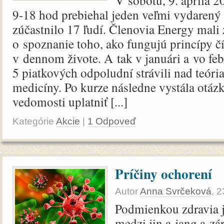
V sobotu, 9. apríla 2
9-18 hod prebiehal jeden veľmi vydarený 
zúčastnilo 17 ľudí. Členovia Energy mali
o spoznanie toho, ako fungujú princípy č
v dennom živote. A tak v januári a vo fe
5 piatkových odpoludní strávili nad teóri
medicíny. Po kurze následne vystála otáz
vedomosti uplatniť [...]
Kategórie
Akcie
|
1 Odpoveď
Príčiny ochorení
Autor
Anna Svrčeková
,
2
Podmienkou zdravia 
medzi jin a jang a zá