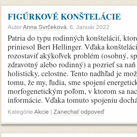
FIGÚRKOVÉ KONŠTELÁCIE
Autor
Anna Svrčeková
,
6. Január 2022
Patria do typu rodinných konštelácií, ktor
priniesol Bert Hellinger. Vďaka konštelá
rozostaviť akýkoľvek problém (osobný, s
zdravotný alebo rodinný) a pozrieť sa naň
holisticky, celostne. Tento nadhľad je m
tomu, že my, ľudia, sme spojení energetick
morfogenetickým poľom, v ktorom sa nac
informácie. Vďaka tomuto spojeniu dochád
Kategórie
Akcie
|
Zanechať odpoveď