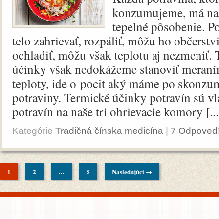
konzumujeme, má na n
tepelné pôsobenie. P
telo zahrievať, rozpáliť, môžu ho občerstv
ochladiť, môžu však teplotu aj nezmeniť. 
účinky však nedokážeme stanoviť meraním
teploty, ide o pocit aký máme po skonzum
potraviny. Termické účinky potravín sú v
potravín na naše tri ohrievacie komory [...
Kategórie
Tradičná čínska medicína
|
7 Odpoved
1
2
…
5
Nasledujúci →