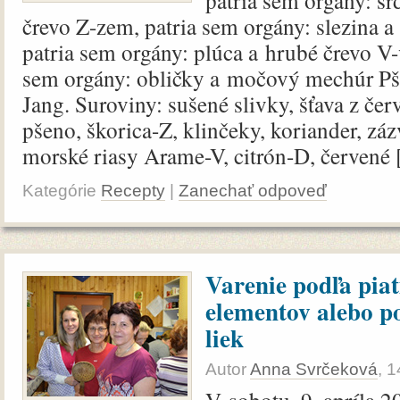
patria sem orgány: sr
črevo Z-zem, patria sem orgány: slezina a
patria sem orgány: plúca a hrubé črevo V-
sem orgány: obličky a močový mechúr Pš
Jang. Suroviny: sušené slivky, šťava z če
pšeno, škorica-Z, klinčeky, koriander, záz
morské riasy Arame-V, citrón-D, červené [.
Kategórie
Recepty
|
Zanechať odpoveď
Varenie podľa piat
elementov alebo p
liek
Autor
Anna Svrčeková
,
1