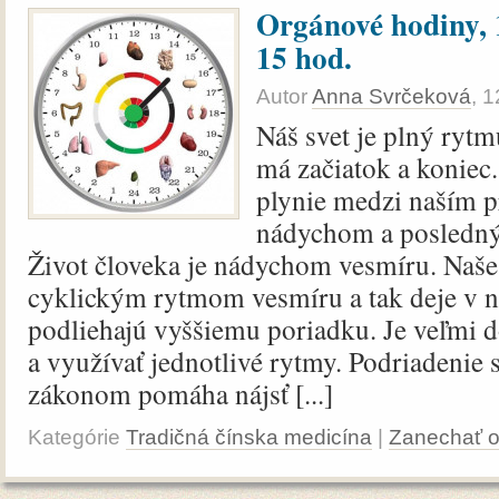
Orgánové hodiny, 1
15 hod.
Autor
Anna Svrčeková
,
1
Náš svet je plný ryt
má začiatok a koniec.
plynie medzi naším 
nádychom a posledn
Život človeka je nádychom vesmíru. Naše 
cyklickým rytmom vesmíru a tak deje v n
podliehajú vyššiemu poriadku. Je veľmi d
a využívať jednotlivé rytmy. Podriadeni
zákonom pomáha nájsť [...]
Kategórie
Tradičná čínska medicína
|
Zanechať 