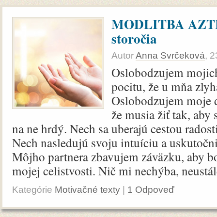
MODLITBA AZTÉ
storočia
Autor
Anna Svrčeková
,
2
Oslobodzujem mojich
pocitu, že u mňa zlyha
Oslobodzujem moje d
že musia žiť tak, ab
na ne hrdý. Nech sa uberajú cestou radost
Nech nasledujú svoju intuíciu a uskutočni
Môjho partnera zbavujem záväzku, aby 
mojej celistvosti. Nič mi nechýba, neustále
Kategórie
Motivačné texty
|
1 Odpoveď