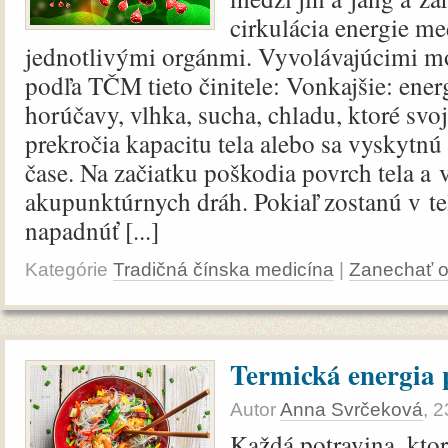
cirkulácia energie me
jednotlivými orgánmi. Vyvolávajúcimi 
podľa TČM tieto činitele: Vonkajšie: energi
horúčavy, vlhka, sucha, chladu, ktoré svo
prekročia kapacitu tela alebo sa vyskyt
čase. Na začiatku poškodia povrch tela a
akupunktúrnych dráh. Pokiaľ zostanú v te
napadnúť [...]
Kategórie
Tradičná čínska medicína
|
Zanechať 
Termická energia 
Autor
Anna Svrčeková
,
2
Každá potravina, kto